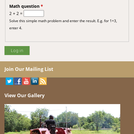
Math question
*
2 + 2 =
Solve this simple math problem and enter the result. E.g. for 1+3,
enter 4.
Join Our Mailing List
View Our Gallery