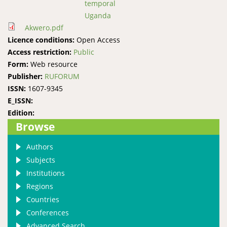
temporal
Uganda
Akwero.pdf
Licence conditions:
Open Access
Access restriction:
Public
Form:
Web resource
Publisher:
RUFORUM
ISSN:
1607-9345
E_ISSN:
Edition:
Browse
Authors
Subjects
Institutions
Regions
Countries
Conferences
Advanced Search