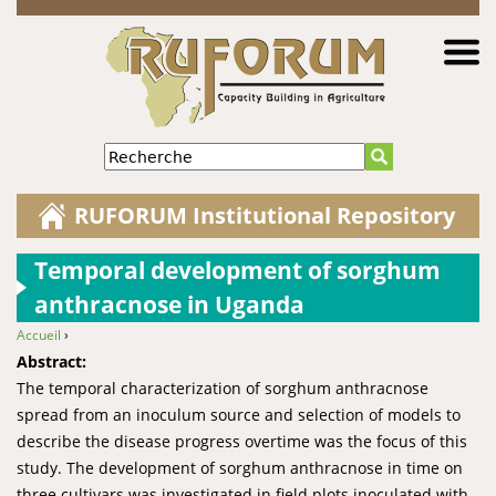
Jump to navigation
Recherche
RUFORUM Institutional Repository
Temporal development of sorghum
anthracnose in Uganda
Accueil
›
You are here
Abstract:
The temporal characterization of sorghum anthracnose
spread from an inoculum source and selection of models to
describe the disease progress overtime was the focus of this
study. The development of sorghum anthracnose in time on
three cultivars was investigated in field plots inoculated with