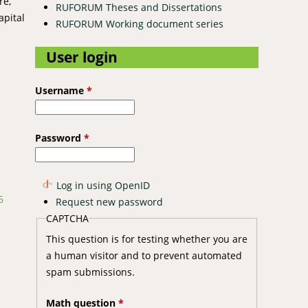
re,
RUFORUM Theses and Dissertations
apital
RUFORUM Working document series
User login
Username
*
Password
*
Log in using OpenID
6
Request new password
CAPTCHA
This question is for testing whether you are
a human visitor and to prevent automated
spam submissions.
Math question
*