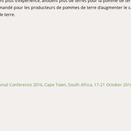
nt plus d’expérience, allouent plus de terres pour la pomme de ter
commandé pour les producteurs de pommes de terre d’augmenter le c
de terre.
ial Conference 2016, Cape Town, South Africa, 17-21 October 201