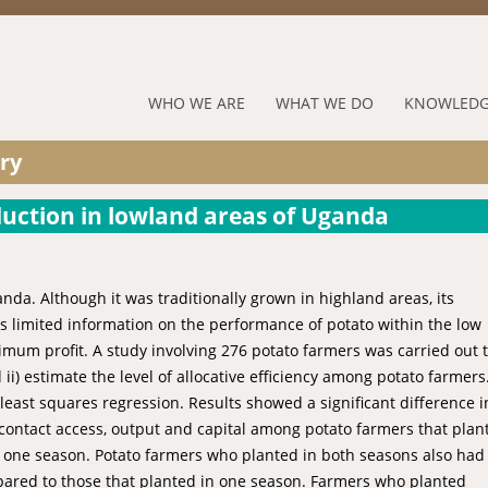
Jump to navigation
RUFORUM
WHO WE ARE
WHAT WE DO
KNOWLEDG
Navigation
ry
Menu
oduction in lowland areas of Uganda
da. Although it was traditionally grown in highland areas, its
s limited information on the performance of potato within the low
mum profit. A study involving 276 potato farmers was carried out to
 ii) estimate the level of allocative efficiency among potato farmers
least squares regression. Results showed a significant difference i
n contact access, output and capital among potato farmers that plan
n one season. Potato farmers who planted in both seasons also had
pared to those that planted in one season. Farmers who planted