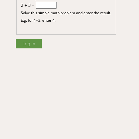
2 + 3 =
Solve this simple math problem and enter the result.
E.g. for 1+3, enter 4.