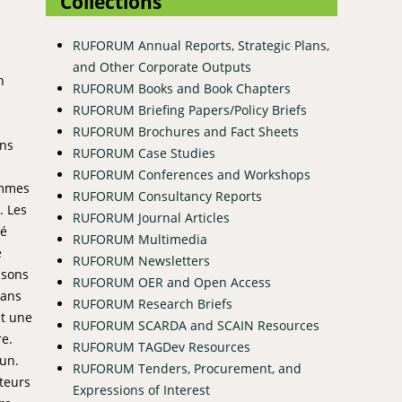
Collections
RUFORUM Annual Reports, Strategic Plans,
and Other Corporate Outputs
n
RUFORUM Books and Book Chapters
RUFORUM Briefing Papers/Policy Briefs
RUFORUM Brochures and Fact Sheets
ons
RUFORUM Case Studies
s
RUFORUM Conferences and Workshops
ommes
RUFORUM Consultancy Reports
. Les
RUFORUM Journal Articles
ré
RUFORUM Multimedia
e
RUFORUM Newsletters
isons
RUFORUM OER and Open Access
dans
RUFORUM Research Briefs
nt une
RUFORUM SCARDA and SCAIN Resources
re.
RUFORUM TAGDev Resources
 un.
RUFORUM Tenders, Procurement, and
teurs
Expressions of Interest