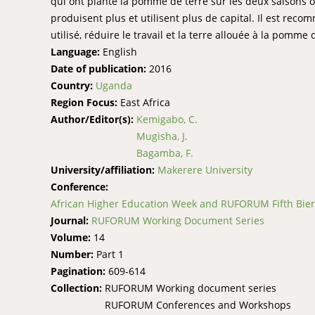
qui ont planté la pomme de terre sur les deux saisons o
produisent plus et utilisent plus de capital. Il est re
utilisé, réduire le travail et la terre allouée à la pomme 
Language:
English
Date of publication:
2016
Country:
Uganda
Region Focus:
East Africa
Author/Editor(s):
Kemigabo, C.
Mugisha, J.
Bagamba, F.
University/affiliation:
Makerere University
Conference:
African Higher Education Week and RUFORUM Fifth Bienn
Journal:
RUFORUM Working Document Series
Volume:
14
Number:
Part 1
Pagination:
609-614
Collection:
RUFORUM Working document series
RUFORUM Conferences and Workshops