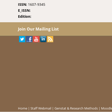
ISSN:
1607-9345
E_ISSN:
Edition:
Join Our Mailing List
Home
|
Staff Webmail
|
Genstat & Research Methods
|
Moodle