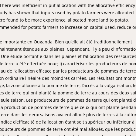
here was inefficient in-put allocation with the allocative efficiency
study has shown that inputs used by potato farmers were allocated
ere found to be more experience, allocated more land to potato,
ommended for potato farmers to increase on capital used, reduce o
 importante en Ouganda. Bien qu’elle ait été traditionnellement
maintenant étendue aux plaines. Cependant, il y a peu d’informati
ne étude portant e dans les plaines et l’allocation des ressource
 terre a été effectuée pour; i) caractériser les producteurs de p
iveau de l’allocation efficace par les producteurs de pommes de terre
on ordinaire linéaire des moindres carrées. Les résultats ont mont
ge, la zone allouée à la pomme de terre, l’accès à la vulgarisation, l
es de terre qui ont planté la pomme de terre au cours des deux sa
seule saison. Les producteurs de pommes de terre qui ont planté 
 la production de pommes de terre que ceux qui ont planté penda
rre dans les deux saisons avaient alloué plus de terres à la cultu
ndice d’efficacité de l’allocation étant soit supérieur ou inférieur à
producteurs de pommes de terre ont été mal alloués, que les produc