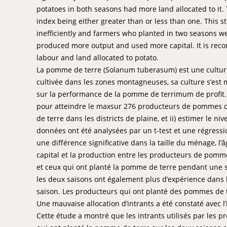
potatoes in both seasons had more land allocated to it. T
index being either greater than or less than one. This 
inefficiently and farmers who planted in two seasons w
produced more output and used more capital. It is rec
labour and land allocated to potato.
La pomme de terre (Solanum tuberasum) est une culture
cultivée dans les zones montagneuses, sa culture s’est 
sur la performance de la pomme de terrimum de profit. U
pour atteindre le maxsur 276 producteurs de pommes de
de terre dans les districts de plaine, et ii) estimer le n
données ont été analysées par un t-test et une régressi
une différence significative dans la taille du ménage, l’â
capital et la production entre les producteurs de pomm
et ceux qui ont planté la pomme de terre pendant une 
les deux saisons ont également plus d’expérience dans
saison. Les producteurs qui ont planté des pommes de te
Une mauvaise allocation d’intrants a été constaté avec l’i
Cette étude a montré que les intrants utilisés par les 