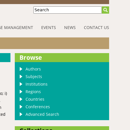
Search
E MANAGEMENT
EVENTS
NEWS
CONTACT US
Browse
Authors
Subjects
Institutions
Regions
; i)
Countries
.
Conferences
n
Advanced Search
ted