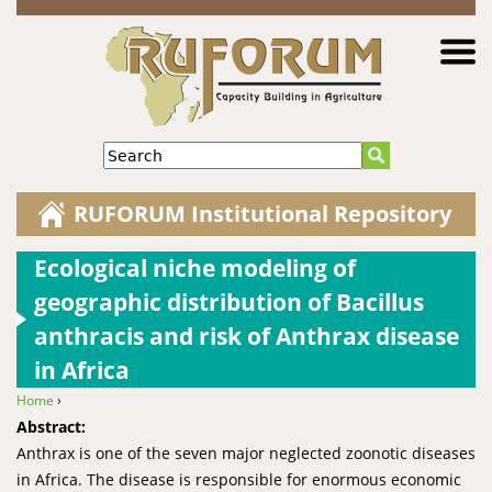
Jump to navigation
Search
RUFORUM Institutional Repository
Ecological niche modeling of
geographic distribution of Bacillus
anthracis and risk of Anthrax disease
in Africa
Home
›
You are here
Abstract:
Anthrax is one of the seven major neglected zoonotic diseases
in Africa. The disease is responsible for enormous economic