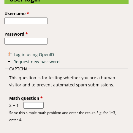
Username
*
Password
*
Log in using OpenID
Request new password
CAPTCHA
This question is for testing whether you are a human
visitor and to prevent automated spam submissions.
Math question
*
2 + 1 =
Solve this simple math problem and enter the result. E.g. for 1+3,
enter 4.