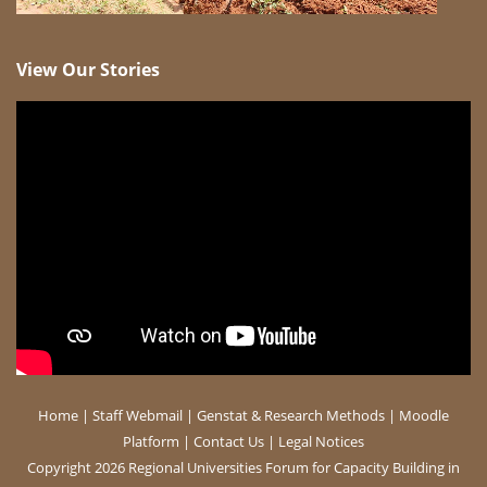
View Our Stories
Home
|
Staff Webmail
|
Genstat & Research Methods
|
Moodle
Platform
|
Contact Us
|
Legal Notices
Copyright 2026 Regional Universities Forum for Capacity Building in