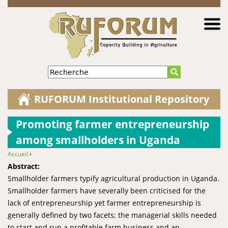
Jump to navigation
Recherche
RUFORUM Institutional Repository
Promoting farmer entrepreneurship
among smallholders in Uganda
Accueil
›
You are here
Abstract:
Smallholder farmers typify agricultural production in Uganda.
Smallholder farmers have severally been criticised for the
lack of entrepreneurship yet farmer entrepreneurship is
generally defined by two facets; the managerial skills needed
to start and run a profitable farm business and an